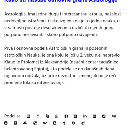
Astrologija, ima jednu dugu i interesantnu istoriju, nažalost
nedovoljno istraženu, i iako izgleda da je to jedna nauka, u
stvarnosti postoje desetak veoma različitih njenih grana
potpuno nezavisnih i skoro potpuno odvojenih.
Prva i osnovna podela Astroloških grana ili posebnih
astroloških Nauka, je ona koju je još u 2. veku n.e. napravio
Klaudije Ptolomej iz Aleksandrije (naučni centar tadašnjeg
helenizovanog Egipta), i ta podela se do današnjih dana
uglavnom održala, uz neke neznatne izmene, ili bolje reći
promene fokusa interesovanja.
Podelite