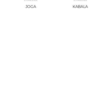
JOGA
KABALA