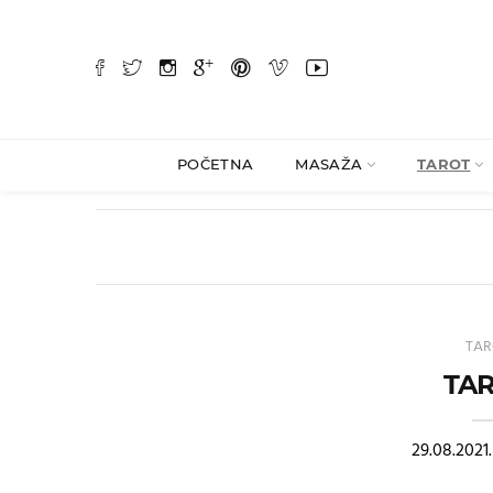
POČETNA
MASAŽA
TAROT
TAR
TA
29.08.2021.