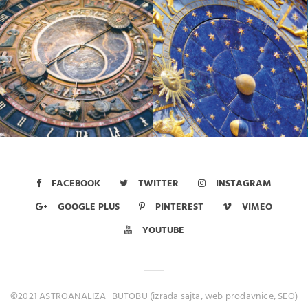
FACEBOOK
TWITTER
INSTAGRAM
GOOGLE PLUS
PINTEREST
VIMEO
YOUTUBE
©2021 ASTROANALIZA
BUTOBU (izrada sajta, web prodavnice, SEO)